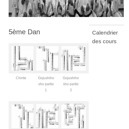
5ème Dan
Calendrier
des cours
Chinte
Gojushiho
Gojushiho
sho partie
sho partie
1
2