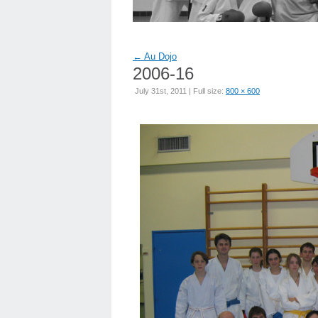
←
Au Dojo
2006-16
July 31st, 2011 | Full size:
800 × 600